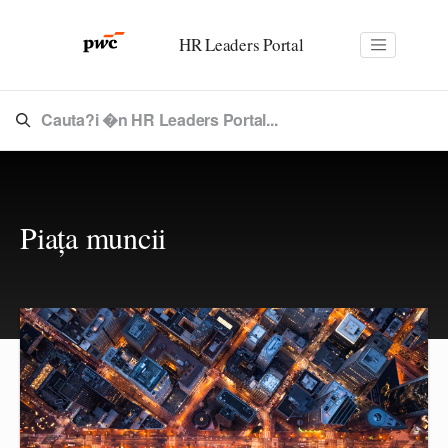
HR Leaders Portal
Cauta?i �n HR Leaders Portal...
Piața muncii